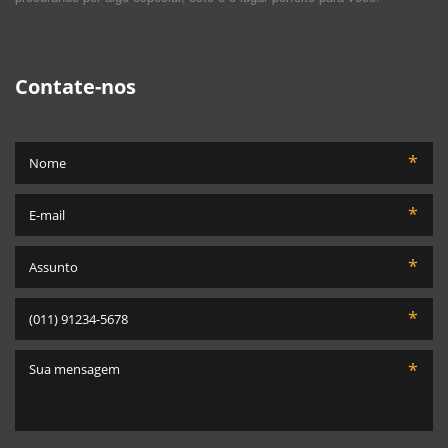
Contate-nos
*
*
*
*
*