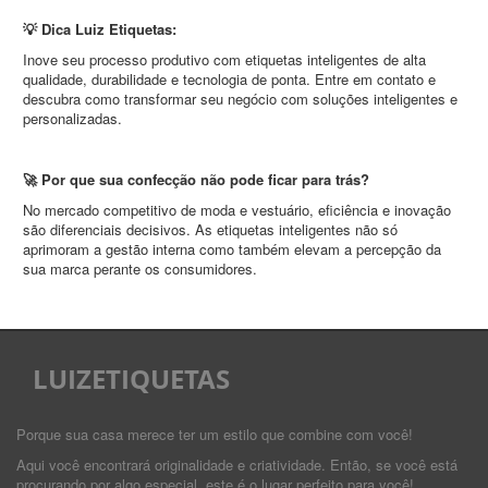
💡 Dica Luiz Etiquetas:
Inove seu processo produtivo com etiquetas inteligentes de alta
qualidade, durabilidade e tecnologia de ponta. Entre em contato e
descubra como transformar seu negócio com soluções inteligentes e
personalizadas.
🚀 Por que sua confecção não pode ficar para trás?
No mercado competitivo de moda e vestuário, eficiência e inovação
são diferenciais decisivos. As etiquetas inteligentes não só
aprimoram a gestão interna como também elevam a percepção da
sua marca perante os consumidores.
LUIZETIQUETAS
Porque sua casa merece ter um estilo que combine com você!
Aqui você encontrará originalidade e criatividade. Então, se você está
procurando por algo especial, este é o lugar perfeito para você!