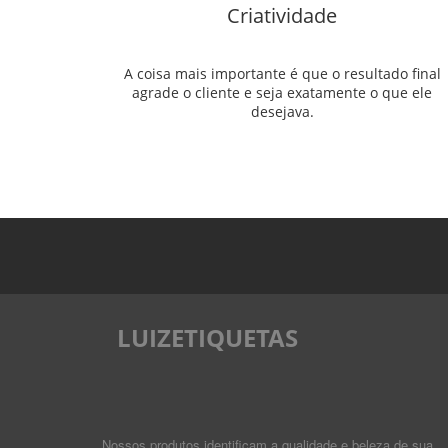
Criatividade
A coisa mais importante é que o resultado final
agrade o cliente e seja exatamente o que ele
desejava.
LUIZETIQUETAS
Nossos produtos identificam a qualidade e beleza de sua