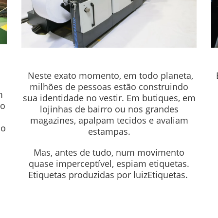
Neste exato momento, em todo planeta,
milhões de pessoas estão construindo
m
sua identidade no vestir. Em butiques, em
arca merece ter um estilo que comb
do
lojinhas de bairro ou nos grandes
magazines, apalpam tecidos e avaliam
io
estampas.
Mas, antes de tudo, num movimento
quase imperceptível, espiam etiquetas.
Etiquetas produzidas por luizEtiquetas.