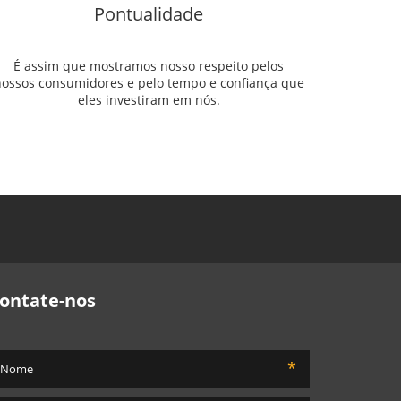
Pontualidade
É assim que mostramos nosso respeito pelos
ossos consumidores e pelo tempo e confiança que
eles investiram em nós.
ontate-nos
*