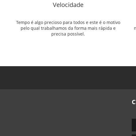
Velocidade
Tempo é algo precioso para todos e este é o motivo
pelo qual trabalhamos da forma mais rápida e
n
precisa possível.
C